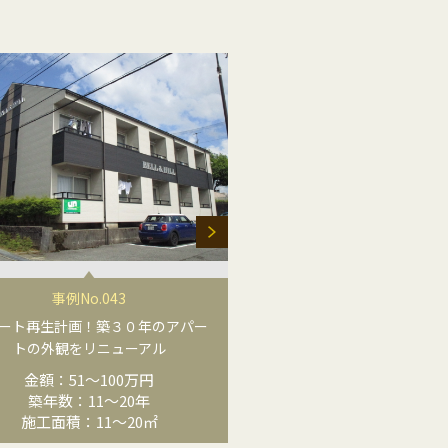
事例No.032S
事例No.043
家族をつなぐ2世帯住宅
ート再生計画！築３０年のアパー
金額：51〜100
トの外観をリニューアル
築年数：11〜2
金額：51〜100万円
施工面積：11〜2
築年数：11〜20年
施工面積：11〜20㎡