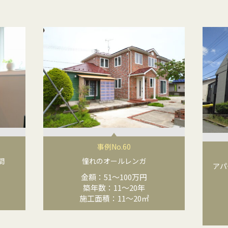
事例No.60
間
憧れのオールレンガ
アパ
金額：51〜100万円
築年数：11〜20年
施工面積：11〜20㎡