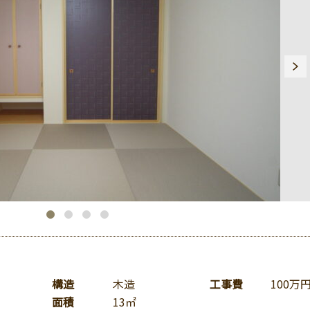
構造
木造
工事費
100万
面積
13㎡