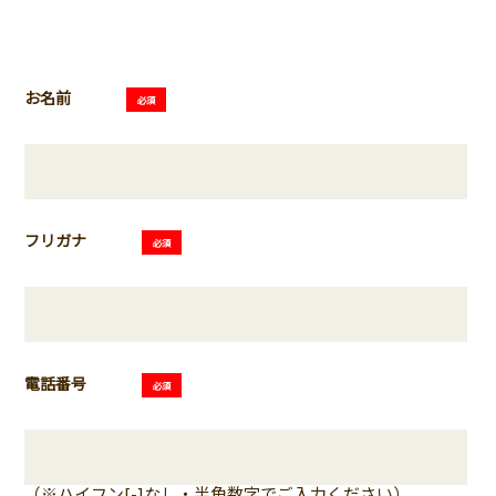
お名前
必須
フリガナ
必須
電話番号
必須
（※ハイフン[-]なし・半角数字でご入力ください）